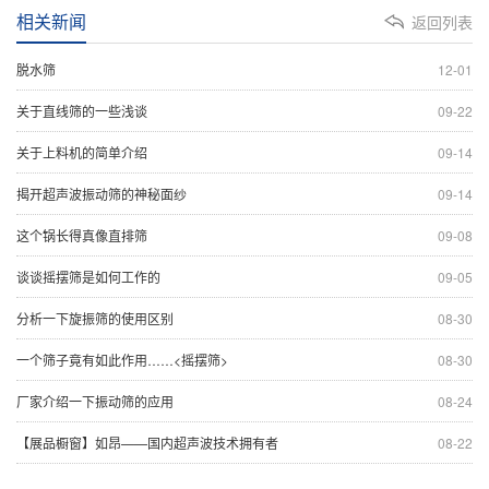
相关新闻
返回列表
脱水筛
12-01
关于直线筛的一些浅谈
09-22
关于上料机的简单介绍
09-14
揭开超声波振动筛的神秘面纱
09-14
这个锅长得真像直排筛
09-08
谈谈摇摆筛是如何工作的
09-05
分析一下旋振筛的使用区别
08-30
一个筛子竟有如此作用……<摇摆筛>
08-30
厂家介绍一下振动筛的应用
08-24
【展品橱窗】如昂——国内超声波技术拥有者
08-22